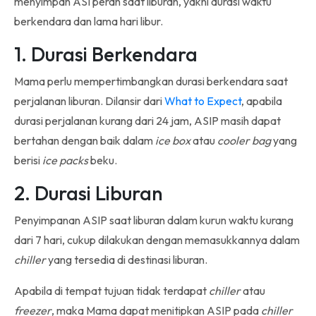
menyimpan ASI perah saat liburan, yakni durasi waktu
berkendara dan lama hari libur.
1. Durasi Berkendara
Mama perlu mempertimbangkan durasi berkendara saat
perjalanan liburan. Dilansir dari
What to Expect
, apabila
durasi perjalanan kurang dari 24 jam, ASIP masih dapat
bertahan dengan baik dalam
ice box
atau
cooler bag
yang
berisi
ice packs
beku.
2. Durasi Liburan
Penyimpanan ASIP saat liburan dalam kurun waktu kurang
dari 7 hari, cukup dilakukan dengan memasukkannya dalam
chiller
yang tersedia di destinasi liburan.
Apabila di tempat tujuan tidak terdapat
chiller
atau
freezer
, maka Mama dapat menitipkan ASIP pada
chiller