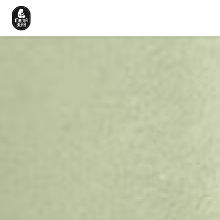
Beranda
Cerita Kami
Produk
Artikel
Karir
Hubungi Kami