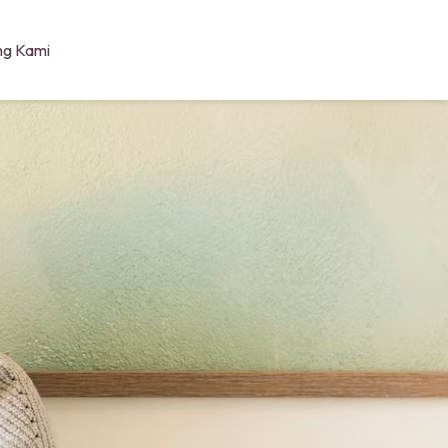
ng Kami
Beranda
Cerita Kami
Produk
Artikel
Karir
Hubungi Kami