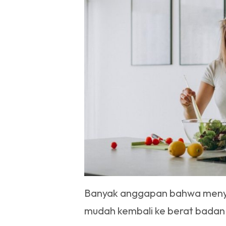
Banyak anggapan bahwa menyus
mudah kembali ke berat badan 