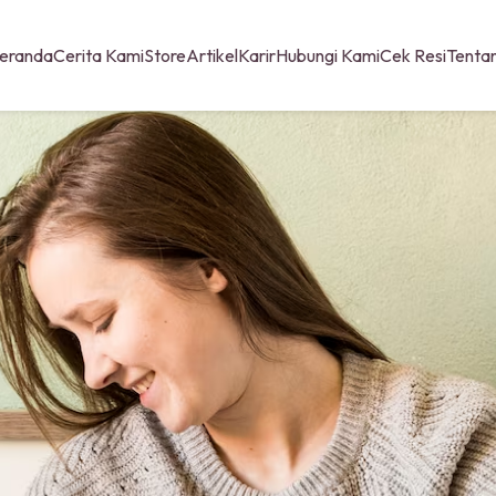
eranda
Cerita Kami
Store
Artikel
Karir
Hubungi Kami
Cek Resi
Tenta