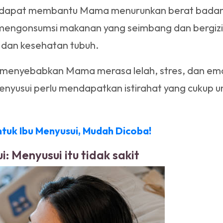
dapat membantu Mama menurunkan berat badan, t
mengonsumsi makanan yang seimbang dan bergizi,
 dan kesehatan tubuh.
at menyebabkan Mama merasa lelah, stres, dan em
enyusui perlu mendapatkan istirahat yang cukup 
ntuk Ibu Menyusui, Mudah Dicoba!
i: Menyusui itu tidak sakit