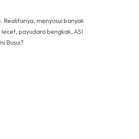
u. Realitanya, menyusui banyak
 lecet, payudara bengkak, ASI
mi Busui?