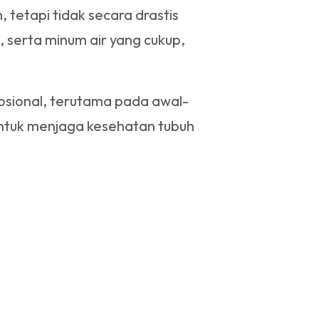
etapi tidak secara drastis
 serta minum air yang cukup,
osional, terutama pada awal-
untuk menjaga kesehatan tubuh