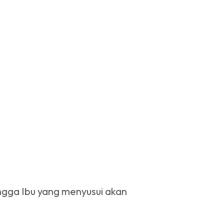
gga Ibu yang menyusui akan