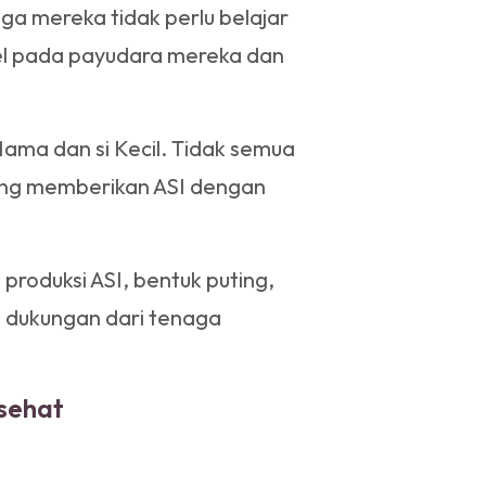
a mereka tidak perlu belajar
el pada payudara mereka dan
Mama dan si Kecil. Tidak semua
ung memberikan ASI dengan
produksi ASI, bentuk puting,
 dukungan dari tenaga
 sehat