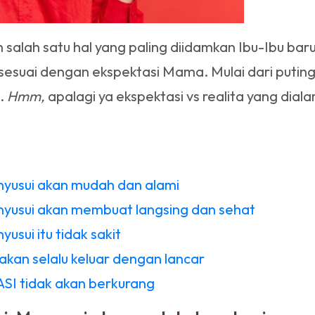
salah satu hal yang paling diidamkan Ibu-Ibu bar
sesuai dengan ekspektasi Mama. Mulai dari puting
a.
Hmm,
apalagi ya ekspektasi vs realita yang diala
enyusui akan mudah dan alami
enyusui akan membuat langsing dan sehat
yusui itu tidak sakit
I akan selalu keluar dengan lancar
 ASI tidak akan berkurang