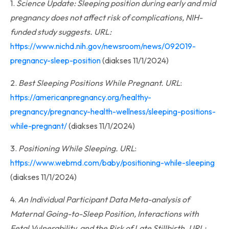
1.
Science Update: Sleeping position during early and mid
pregnancy does not affect risk of complications, NIH-
funded study suggests. URL:
https://www.nichd.nih.gov/newsroom/news/092019-
pregnancy-sleep-position
(diakses 11/1/2024)
2.
Best Sleeping Positions While Pregnant. URL
:
https://americanpregnancy.org/healthy-
pregnancy/pregnancy-health-wellness/sleeping-positions-
while-pregnant/
(diakses 11/1/2024)
3.
Positioning While Sleeping. URL
:
https://www.webmd.com/baby/positioning-while-sleeping
(diakses 11/1/2024)
4.
An Individual Participant Data Meta-analysis of
Maternal Going-to-Sleep Position, Interactions with
Fetal Vulnerability, and the Risk of Late Stillbirth. URL: