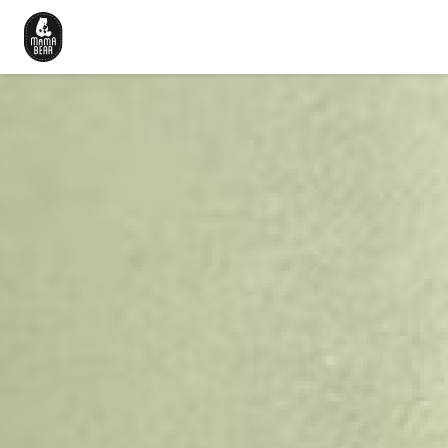
Beranda
Cerita Kami
Produk
Artikel
Karir
Hubungi Kami