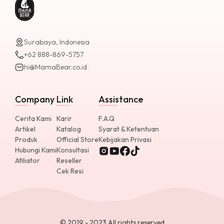
Surabaya, Indonesia
+62 888-869-5757
hi@MamaBear.co.id
Company
Link
Assistance
Cerita Kami
Karir
F.A.Q
Artikel
Katalog
Syarat & Ketentuan
Produk
Official Store
Kebijakan Privasi
Hubungi Kami
Konsultasi
Afiliator
Reseller
Cek Resi
© 2019 - 2023 All rights reserved