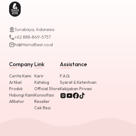
Surabaya, Indonesia
+62 888-869-5757
hi@MamaBear.co.id
Company
Link
Assistance
Cerita Kami
Karir
F.A.Q
Artikel
Katalog
Syarat & Ketentuan
Produk
Official Store
Kebijakan Privasi
Hubungi Kami
Konsultasi
Afiliator
Reseller
Cek Resi