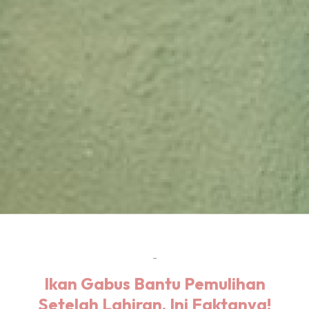
-
Ikan Gabus Bantu Pemulihan
Setelah Lahiran, Ini Faktanya!