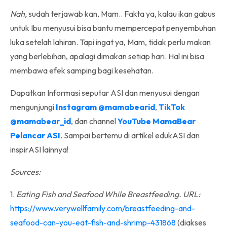
Nah,
sudah terjawab kan, Mam.. Fakta ya, kalau ikan gabus
untuk Ibu menyusui bisa bantu mempercepat penyembuhan
luka setelah lahiran. Tapi ingat ya, Mam, tidak perlu makan
yang berlebihan, apalagi dimakan setiap hari. Hal ini bisa
membawa efek samping bagi kesehatan.
Dapatkan Informasi seputar ASI dan menyusui dengan
mengunjungi
Instagram @mamabearid
,
TikTok
@mamabear_id
, dan channel
YouTube MamaBear
Pelancar ASI
. Sampai bertemu di artikel edukASI dan
inspirASI lainnya!
Sources:
1.
Eating Fish and Seafood While Breastfeeding. URL:
https://www.verywellfamily.com/breastfeeding-and-
seafood-can-you-eat-fish-and-shrimp-431868
(diakses