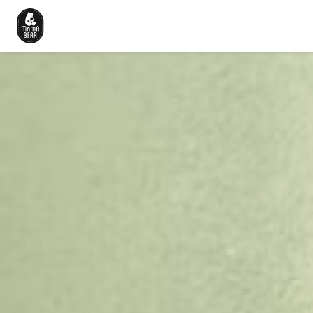
Beranda
Cerita Kami
Produk
Artikel
Karir
Hubungi Kami