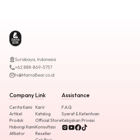
Surabaya, Indonesia
+62 888-869-5757
hi@MamaBear.co.id
Company
Link
Assistance
Cerita Kami
Karir
F.A.Q
Artikel
Katalog
Syarat & Ketentuan
Produk
Official Store
Kebijakan Privasi
Hubungi Kami
Konsultasi
Afiliator
Reseller