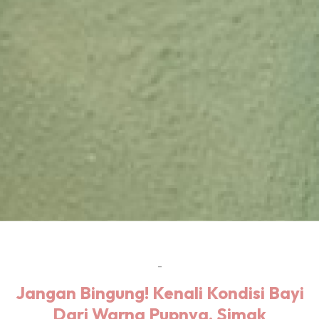
-
Jangan Bingung! Kenali Kondisi Bayi
Dari Warna Pupnya, Simak