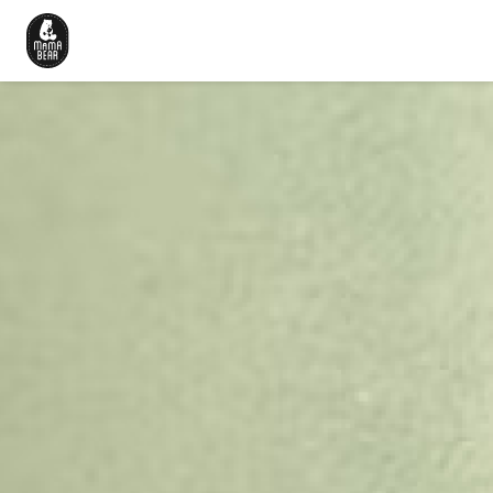
Beranda
Cerita Kami
Produk
Artikel
Karir
Hubungi Kami