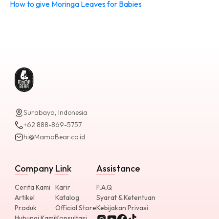
How to give Moringa Leaves for Babies
Surabaya, Indonesia
+62 888-869-5757
hi@MamaBear.co.id
Company
Link
Assistance
Cerita Kami
Karir
F.A.Q
Artikel
Katalog
Syarat & Ketentuan
Produk
Official Store
Kebijakan Privasi
Hubungi Kami
Konsultasi