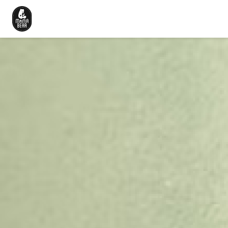
Beranda
Cerita Kami
Produk
Artikel
Karir
Hubungi Kami