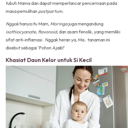
tubuh Mama dan dapat memperlancar pencernaan pada
masa pemulihan
postpartum.
Nggak
hanya itu Mam,
Moringa
juga mengandung
isothiocyanate
,
flavonoid
, dan asam fenolik, yang memiliki
sifat anti-inflamasi . Nggak heran ya, Ma.. tanaman ini
disebut sebagai ‘Pohon Ajaib!’
Khasiat Daun Kelor untuk Si Kecil