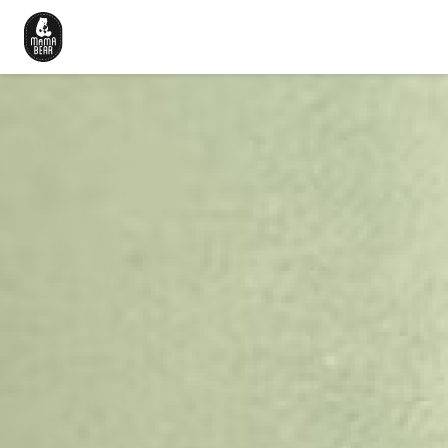
Beranda
Cerita Kami
Produk
Artikel
Karir
Hubungi Kami