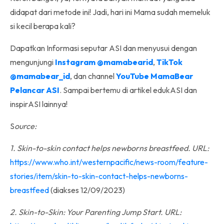
didapat dari metode
ini! Jadi, hari ini Mama sudah memeluk
si kecil berapa kali?
Dapatkan Informasi seputar ASI dan menyusui dengan
mengunjungi
Instagram @mamabearid
,
TikTok
@mamabear_id
, dan channel
YouTube MamaBear
Pelancar ASI
. Sampai bertemu di artikel edukASI dan
inspirASI lainnya!
S
ource:
1. Skin-to-skin contact helps newborns breastfeed. URL:
https://www.who.int/westernpacific/news-room/feature-
stories/item/skin-to-skin-contact-helps-newborns-
breastfeed
(diakses 12/09/2023)
2. Skin-to-Skin: Your Parenting Jump Start. URL: