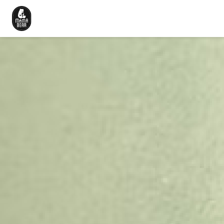
Beranda
Cerita Kami
Produk
Artikel
Karir
Hubungi Kami