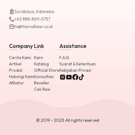
Surabaya, Indonesia
+62 888-869-5757
hi@MamaBear.co.id
Company
Link
Assistance
Cerita Kami
Karir
F.A.Q
Artikel
Katalog
Syarat & Ketentuan
Produk
Official Store
Kebijakan Privasi
Hubungi Kami
Konsultasi
Afiliator
Reseller
Cek Resi
© 2019 - 2023 All rights reserved