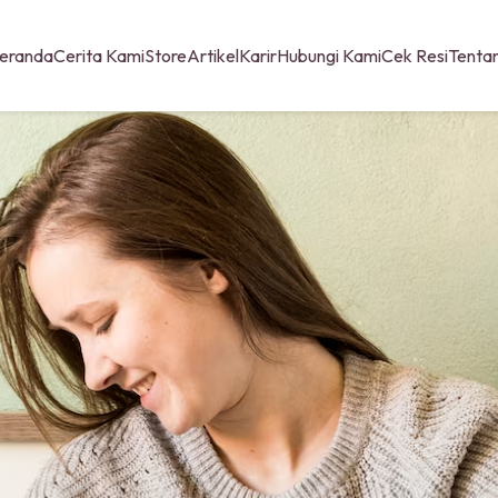
eranda
Cerita Kami
Store
Artikel
Karir
Hubungi Kami
Cek Resi
Tenta