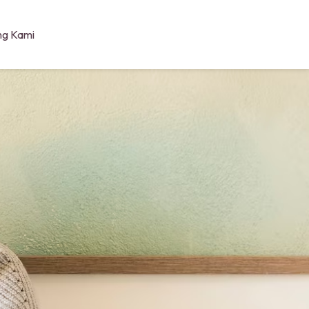
ng Kami
Beranda
Cerita Kami
Produk
Artikel
Karir
Hubungi Kami