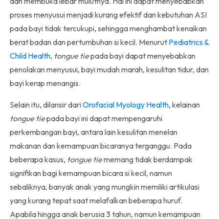
dan membuka lebar mulutnya. Hal ini dapat menyebabkan
proses menyusui menjadi kurang efektif dan kebutuhan ASI
pada bayi tidak tercukupi, sehingga menghambat kenaikan
berat badan dan pertumbuhan si kecil. Menurut
Pediatrics &
Child Health
,
tongue tie
pada bayi dapat menyebabkan
penolakan menyusui, bayi mudah marah, kesulitan tidur, dan
bayi kerap menangis.
Selain itu, dilansir dari
Orofacial Myology Health
, kelainan
tongue tie
pada bayi ini dapat mempengaruhi
perkembangan bayi, antara lain kesulitan menelan
makanan dan kemampuan bicaranya terganggu. Pada
beberapa kasus,
tongue tie
memang tidak berdampak
signifikan bagi kemampuan bicara si kecil, namun
sebaliknya, banyak anak yang mungkin memiliki artikulasi
yang kurang tepat saat melafalkan beberapa huruf.
Apabila hingga anak berusia 3 tahun, namun kemampuan