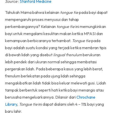
Source
:
Stanford Medicine
Tahukah Mama bahwa kelainan
tongue tie
pada bayi dapat
mempengaruhi proses menyusui dan tahap
perkembangannya? Kelainan
tongue tie
ini memungkinkan
bayi untuk mengalami kesulitan makan ketika MPASI dan
kemampuan berbicaranya terhambat.
Tongue tie
pada
bayi adalah suatu kondisi yang terjadi ketika membran tipis
di bawah lidah yang disebut
lingual frenulum
berukuran
lebih pendek dari ukuran normal sehingga membatasi
pergerakan lidah. Pada beberapa kasus yang lebih berat,
frenulum berlekatan pada ujung lidah sehingga
mengakibatkan lidah tidak bisa keluar melewati gusi. Lidah
tampak berbentuk seperti hati ketika bayi menangis atau
berusaha mengeluarkannya. Dilansir dari
Chrochane
Library
,
Tongue tie
ini dapat dialami oleh 4 – 11% bayi yang
baru lahir.