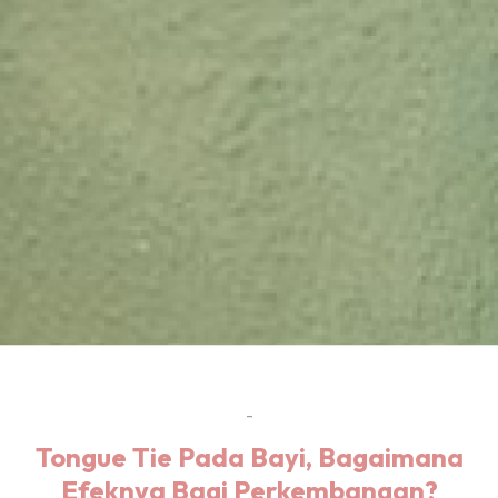
-
Tongue Tie Pada Bayi, Bagaimana
Efeknya Bagi Perkembangan?