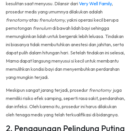
kesulitan saat menyusu. Dilansir dari
Very Well Family
,
prosedur medis yang umumnya dilakukan adalah
frenotomy
atau
frenulotomy,
yakni operasi kecil berupa
pemotongan
frenulum
di bawah lidah bayi sehingga
memungkinkan lidah untuk bergerak lebih leluasa. Tindakan
ini biasanya tidak membutuhkan anestesi dan jahitan, serta
dapat pulih dalam hitungan hari. Setelah tindakan ini selesai,
Mama dapat langsung menyusui si kecil untuk membantu
memulihkan kondisi bayi dan menyembuhkan perdarahan
yang mungkin terjadi.
Meskipun sangat jarang terjadi, prosedur
frenotomy
juga
memiliki risiko efek samping, seperti rasa sakit, pendarahan,
dan infeksi. Oleh karena itu, prosedur ini harus dilakukan
oleh tenaga medis yang telah terkualifikasi di bidangnya.
2. Penggunaan Pelindung Puting