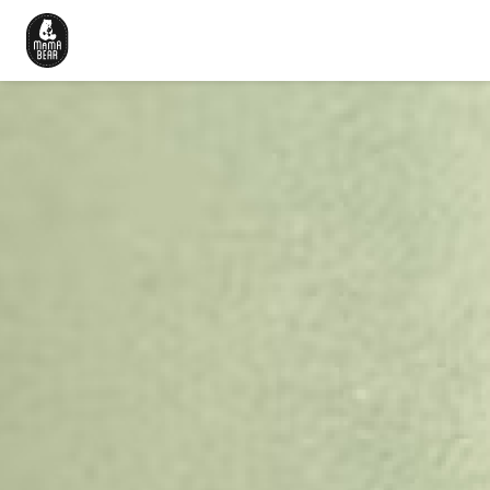
Beranda
Cerita Kami
Produk
Artikel
Karir
Hubungi Kami